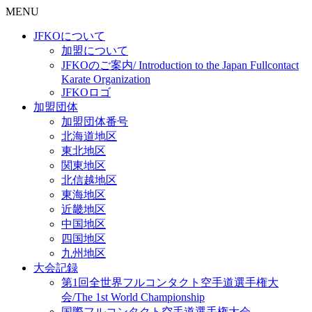
MENU
JFKOについて
加盟について
JFKOのご案内/ Introduction to the Japan Fullcontact
Karate Organization
JFKOロゴ
加盟団体
加盟団体番号
北海道地区
東北地区
関東地区
北信越地区
東海地区
近畿地区
中国地区
四国地区
九州地区
大会記録
第1回全世界フルコンタクト空手道選手権大
会/The 1st World Championship
国際フルコンタクト空手道選手権大会