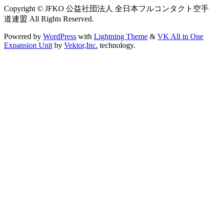
Copyright © JFKO 公益社団法人 全日本フルコンタクト空手
道連盟 All Rights Reserved.
Powered by
WordPress
with
Lightning Theme
&
VK All in One
Expansion Unit
by
Vektor,Inc.
technology.